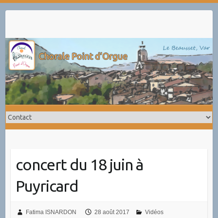
Skip
to
content
concert du 18 juin à
Puyricard
Fatima ISNARDON
28 août 2017
Vidéos