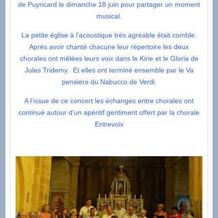
de Puyricard le dimanche 18 juin pour partager un moment
musical.
La petite église à l’acoustique très agréable était comble.
Après avoir chanté chacune leur répertoire les deux
chorales ont mêlées leurs voix dans le Kirie et le Gloria de
Jules Tridemy. Et elles ont terminé ensemble par le Va
pensiero du Nabucco de Verdi.
A l’issue de ce concert les échanges entre chorales ont
continué autour d’un apéritif gentiment offert par la chorale
Entrevoix